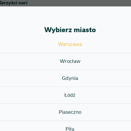
Korzyści nori
Wodorosty nori to nie tylko smaczny składnik, ale także bard
Wybierz miasto
które jest niezwykle ważne dla utrzymania i odbudowy komó
Warszawa
Ponadto, nori jest bogate w minerały! Takie jak jod, żelazo, 
tarczycy.
Wrocław
 A, C i E. Są one niezbędne do wzmocnienia odporności czło
óre zwalczają procesy starzenia organizmu!
Gdynia
Łódź
Piaseczno
y być bez uszkodzeń i mieć jednolity kolor. Kolor powinien b
Piła