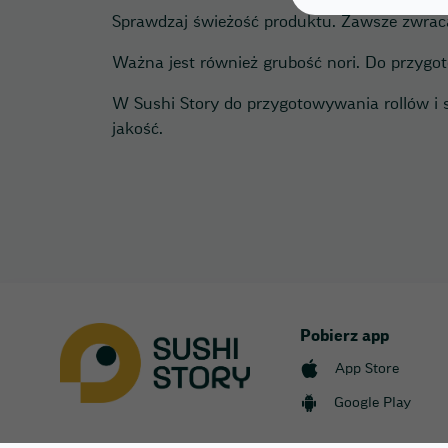
Sprawdzaj świeżość produktu. Zawsze zwrac
Ważna jest również grubość nori. Do przygotow
W Sushi Story do przygotowywania rollów i
jakość.
Pobierz app
App Store
Google Play