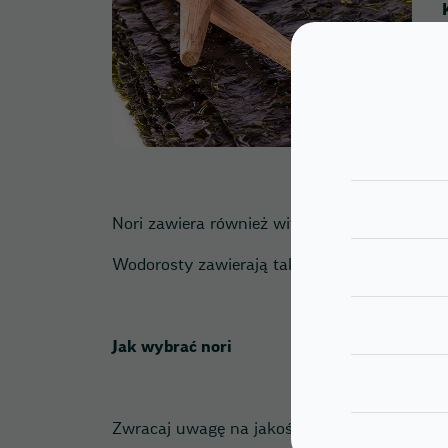
Nori zawiera również witaminy: B1, B2, B12,
Wodorosty zawierają także antyoksydanty, kt
Jak wybrać nori
Zwracaj uwagę na jakość liści. Liście powinn