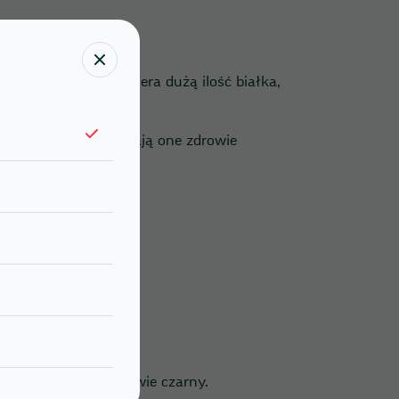
zo zdrowy! Nori zawiera dużą ilość białka,
rek organizmu.
magnez i inne. Wspierają one zdrowie
wieka.
yć ciemnozielony, prawie czarny.