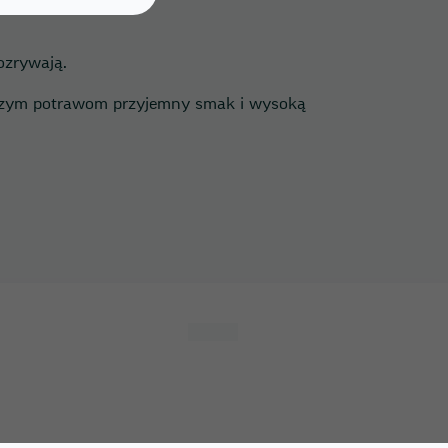
ozrywają.
naszym potrawom przyjemny smak i wysoką