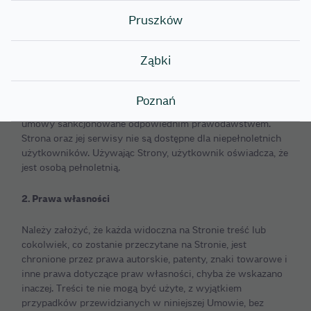
zmodyfikowana w każdej chwili przez administratora
Strony: SUSHI WOK POLSKA SPÓŁKA Sp. z o.o., numer
Pruszków
KRS: 0000931226 (zwana dalej „Firmą”).
Ząbki
1. Dostępność
Strona jest dostępna wyłącznie dla indywidualnych
Poznań
użytkowników i podmiotów, które mogą legalnie zawierać
umowy sankcjonowane odpowiednim prawodawstwem.
Strona oraz jej serwisy nie są dostępne dla niepełnoletnich
użytkowników. Używając Strony, użytkownik oświadcza, że
jest osobą pełnoletnią.
2. Prawa własności
Należy założyć, że każda widoczna na Stronie treść lub
cokolwiek, co zostanie przeczytane na Stronie, jest
chronione przez prawa autorskie, patenty, znaki towarowe i
inne prawa dotyczące praw własności, chyba że wskazano
inaczej. Treści te nie mogą być użyte, z wyjątkiem
przypadków przewidzianych w niniejszej Umowie, bez