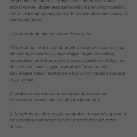
innych celach, takich jak odsprzedaż, niedopuszczalne
przyswajanie lub zamieszczanie treści na stronach trzecich,
ani w celach spekulacyjnych, fałszywych albo nieuczciwych
zamówień usług.
Użytkownik nie będzie używał Strony do:
A) wysyłania informacji lub przekazywania treści, które są
nielegalne, krzywdzące, zagrażające innym, obraźliwe,
niepokojące, pokrętne, zawierające oszczerstwa, wulgarne,
obsceniczne, naruszające prywatność innych osób,
zawierające treści rasistowskie lub w inny sposób budzące
wątpliwości;
B) podszywania się pod inną osobę lub tworzenia
fałszywego powiązania z osobą lub jednostką;
C) fabrykowania lub innych manipulacji tożsamością w celu
maskowania pochodzenia treści przechodzących przez
Stronę;