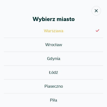
Wybierz miasto
Назад
Warszawa
Umowa użytkowania strony
Wrocław
Prosimy o dokładne przeczytanie umowy użytkowania
strony przed jej użyciem. Jeśli nie zgadzają się Państwo ze
Gdynia
wszystkimi lub niektórymi zapisami niniejszej umowy,
prosimy o nieużywanie Strony.<1>W celu pozyskania
Łódź
informacji na temat produktów i usług Sushi Story można
użyć strony:
https://pl.sushistory.com/
(zwana dalej
„Stroną”). Wejście na Stronę oraz jej używanie jest
Piaseczno
sankcjonowane niniejszą umową użytkowania strony
(zwaną dalej „Umową”) oraz innymi właściwymi regulacjami
prawnymi. Wchodząc na Stronę, użytkownik oświadcza, że
Piła
akceptuje treść niniejszej Umowy. Umowa może być