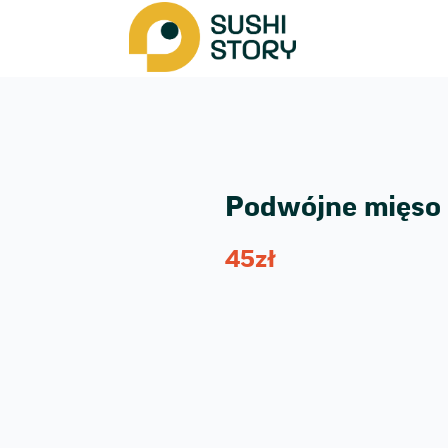
Podwójne mięso
45
zł