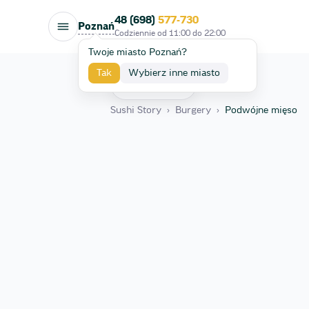
48 (698)
577-730
Poznań
Codziennie od
11:00
do
22:00
Twoje miasto Poznań?
Tak
Wybierz inne miasto
Wróć
Sushi Story
›
Burgery
›
Podwójne mięso