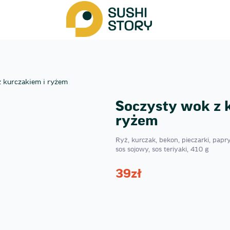
 kurczakiem i ryżem
Soczysty wok z 
ryżem
Ryż, kurczak, bekon, pieczarki, papr
sos sojowy, sos teriyaki, 410 g
39
zł