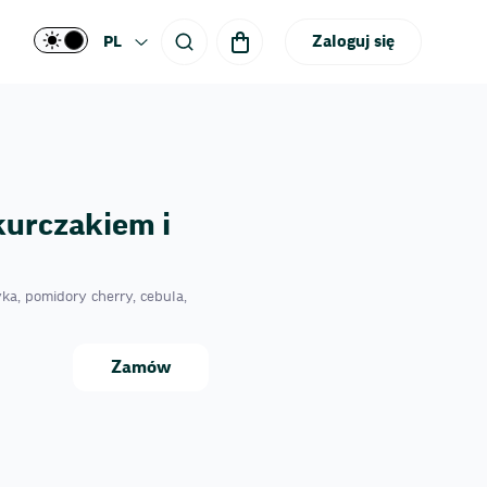
Zaloguj się
PL
kurczakiem i
yka, pomidory cherry, cebula,
Zamów