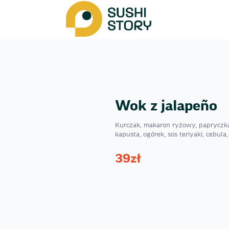
Wok z jalapeño
Kurczak, makaron ryżowy, papryczka
kapusta, ogórek, sos teriyaki, cebula
39
zł