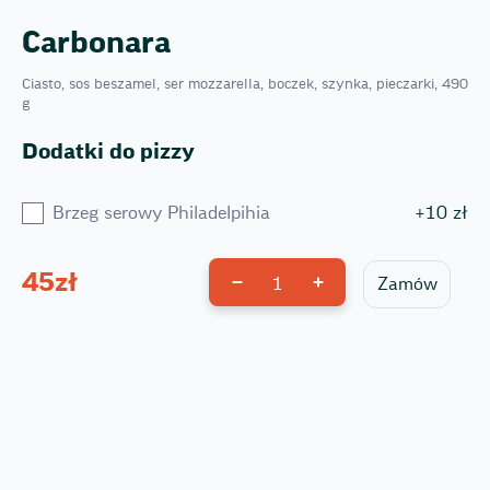
Carbonara
Ciasto, sos beszamel, ser mozzarella, boczek, szynka, pieczarki, 490
g
Dodatki do pizzy
Brzeg serowy Philadelpihia
+
10
zł
45
zł
1
Zamów