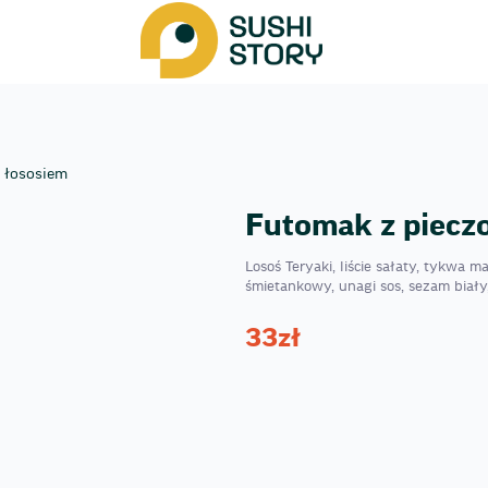
 łososiem
Futomak z piecz
Losoś Teryaki, liście sałaty, tykwa 
śmietankowy, unagi sos, sezam biały
33
zł