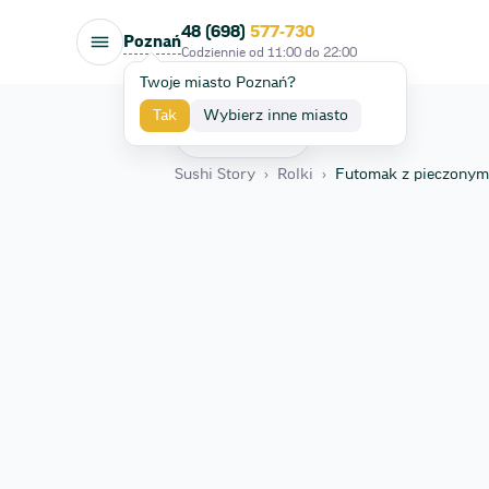
48 (698)
577-730
Poznań
Codziennie od
11:00
do
22:00
Twoje miasto Poznań?
Tak
Wybierz inne miasto
Wróć
Sushi Story
›
Rolki
›
Futomak z pieczonym