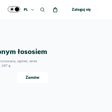
Zaloguj się
PL
onym łososiem
marynowana, ogórek, serek
, 187 g
Zamów