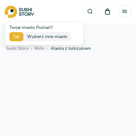
Twoje miasto Poznań?
Tak
Wybierz inne miasto
Wróć
Sushi Story
›
Rolki
›
Alaska z tuńczykiem