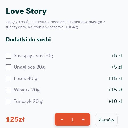
Love Story
Gorący Łosoś, Filadelfia z łososiem, Filadelfia w masago z
tuńczykiem, Kalifornia w sezamie, 1084 g
Dodatki do sushi
Sos spajsi sos 30g
+
5
zł
Unagi sos 30g
+
5
zł
Łosos 40 g
+
15
zł
Wegorz 20g
+
15
zł
Tuńczyk 20 g
+
10
zł
125
zł
1
Zamów