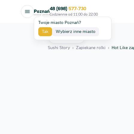
48 (698)
577-730
Poznań
Codziennie od
11:00
do
22:00
Twoje miasto Poznań?
Tak
Wybierz inne miasto
Wróć
Sushi Story
›
Zapiekane rolki
›
Hot Like za