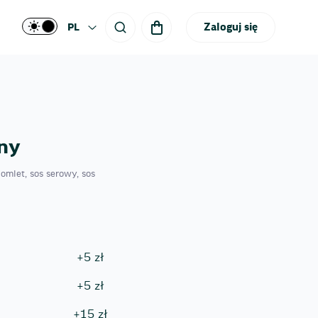
Zaloguj się
PL
any
mlet, sos serowy, sos
+
5
zł
+
5
zł
+
15
zł