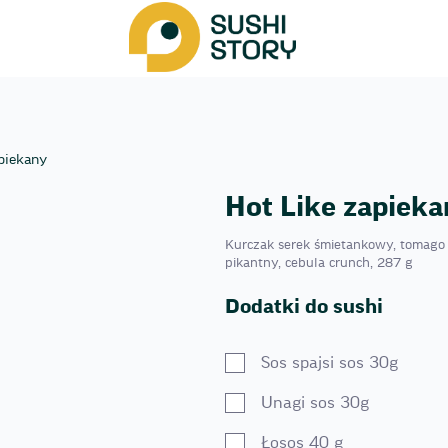
piekany
Hot Like zapiek
Kurczak serek śmietankowy, tomago o
pikantny, cebula crunch, 287 g
Dodatki do sushi
Sos spajsi sos 30g
Unagi sos 30g
Łosos 40 g