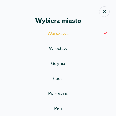
Wybierz miasto
Wróć
Warszawa
Warunki dostawy
Wrocław
Gdynia
Metody płatności
Łódź
Rodzaje zamówień
Piaseczno
Piła