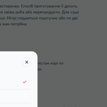
есторанах. Спосіб приготування її досить
ся свіжа риба або морепродукти. Для суші
ші. Нігірі подаються поштучно або по дві
а вам потрібна
ь, огортають його листом норі по
о інші смачні начинки.