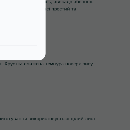
ієнт: тунець, лосось, авокадо або інші.
 страви є те, що у неї простий та
ак. Хрустка смажена темпура поверх рису
приготування використовується цілий лист