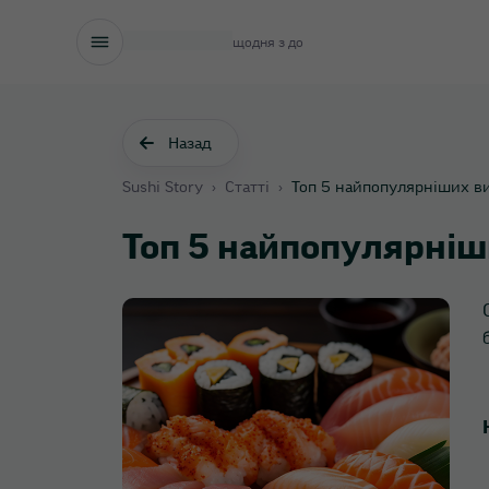
щодня з
до
Назад
Sushi Story
›
Статті
›
Топ 5 найпопулярніших ви
Топ 5 найпопулярніш