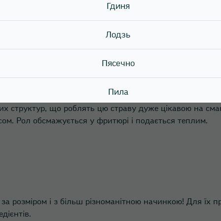
ачинкою. До одного ролу можуть додати лише один інгред
Гдиня
орнуті водоростями норі з начинкою. Одним з плюсів цієї
завдяки чому їх зручно їсти
Лодзь
Пясечно
Пила
зних структур, що роблять цю страву дуже цікавою на см
Прушков
сом. Рол обсмажується у фритюрі і подається теплим.
Зомбки
Познань
 за розміром і з більш різноманітною начинкою! Для їх 
едієнтів.