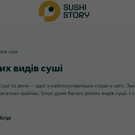
дів суші
их видів суші
Суші та роли — одні з найпопулярніших страв у світі. Закл
багатьох країнах. Існує дуже багато різних видів суші. І
Нігірі