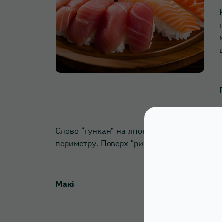
Слово “гункан” на японській мові означає
периметру. Поверх “рисового кораблика” в
Макі