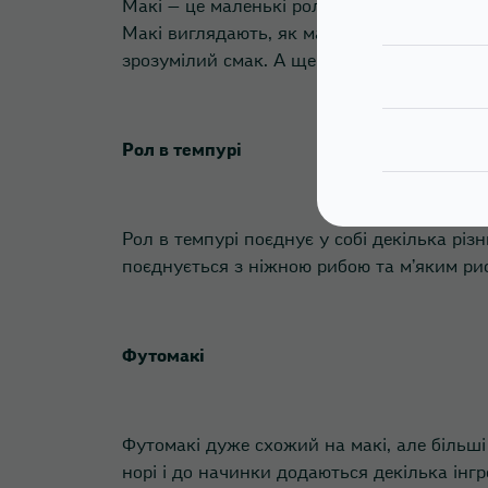
Макі — це маленькі роли з дуже простою н
Макі виглядають, як маленькі циліндри, ог
зрозумілий смак. А ще невеликий розмір, 
Рол в темпурі
Рол в темпурі поєднує у собі декілька рі
поєднується з ніжною рибою та м’яким ри
Футомакі
Футомакі дуже схожий на макі, але більші
норі і до начинки додаються декілька інгр