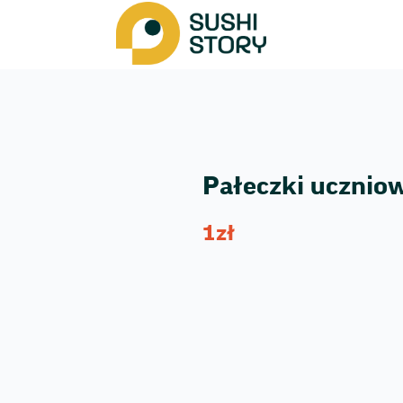
Pałeczki ucznio
1
zł