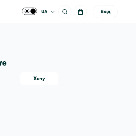
Вхід
UA
we
Хочу