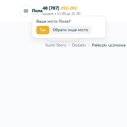
48 (787)
292-282
Пила
щодня з
11:00
до
21:30
Ваше місто Пила?
Так
Обрати інше місто
Назад
Sushi Story
›
Dodatki
›
Pałeczki uczniowe