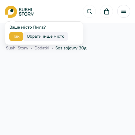
Ваше місто Пила?
Так
Обрати інше місто
Назад
Sushi Story
›
Dodatki
›
Sos sojowy 30g