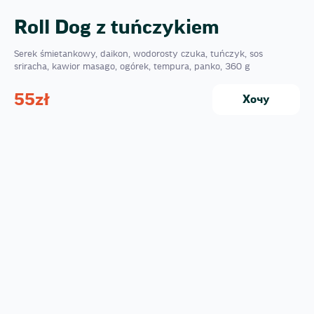
Roll Dog z tuńczykiem
Serek śmietankowy, daikon, wodorosty czuka, tuńczyk, sos
sriracha, kawior masago, ogórek, tempura, panko, 360 g
55
zł
Хочу