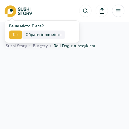
Ваше місто Пила?
Так
Обрати інше місто
Назад
Sushi Story
›
Burgery
›
Roll Dog z tuńczykiem