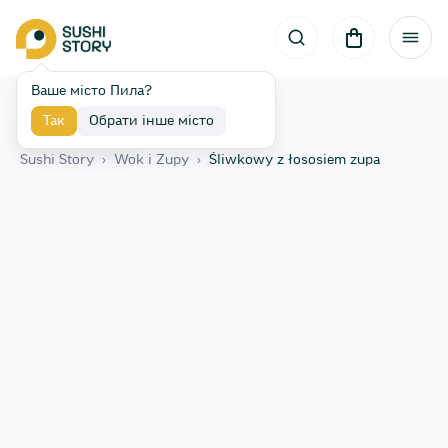
Ваше місто Пила?
Так
Обрати інше місто
Назад
Sushi Story
›
Wok i Zupy
›
Śliwkowy z łososiem zupa