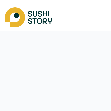
Завантажити
Ми у соцмережах
Instagram
App Store
Google Play
Facebook
Telegram
48 (787)
292-282
щодня з
11:00
до
21:30
Пила
Меню
Оплата і доставка
Акції
Угода користувача
Наші магазини
Франшиза