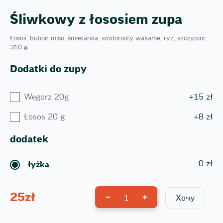
Śliwkowy z łososiem zupa
Łosoś, bulion miso, śmietanka, wodorosty wakame, ryż, szczypior,
310 g
Dodatki do zupy
Wegorz 20g
+
15
zł
Łosos 20 g
+
8
zł
dodatek
0
zł
łyżka
25
zł
1
Хочу