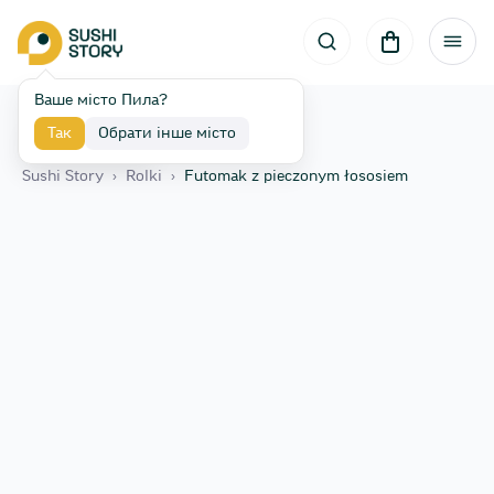
Ваше місто Пила?
Так
Обрати інше місто
Назад
Sushi Story
›
Rolki
›
Futomak z pieczonym łososiem