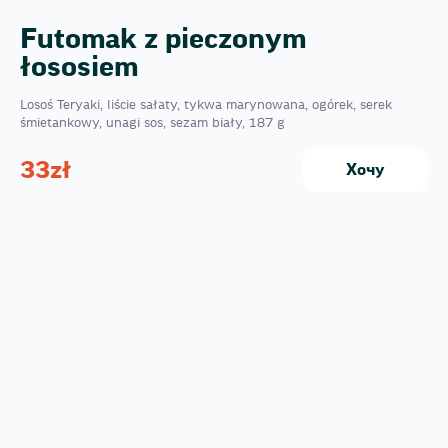
Futomak z pieczonym
łososiem
Losoś Teryaki, liście sałaty, tykwa marynowana, ogórek, serek
śmietankowy, unagi sos, sezam biały, 187 g
33
zł
Хочу