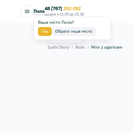
48 (787)
292-282
Пила
щодня з
11:00
до
21:30
Ваше місто Пила?
Так
Обрати інше місто
Назад
Sushi Story
›
Rolki
›
Mini z ogórkiem