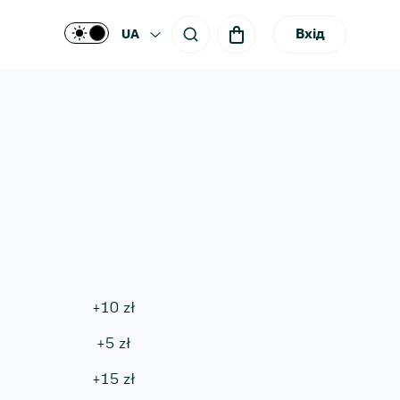
Вхід
UA
+
10
zł
+
5
zł
+
15
zł