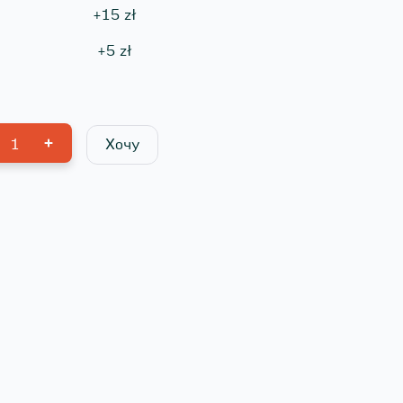
+
15
zł
+
5
zł
1
Хочу