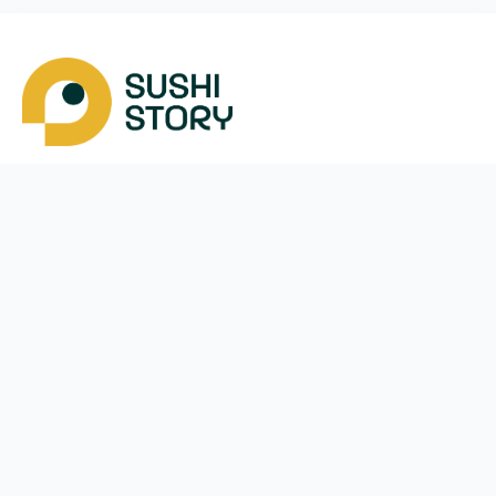
Завантажити
Ми у соцмережах
Instagram
App Store
Google Play
Facebook
Telegram
48 (787)
292-282
щодня з
11:00
до
21:30
Пила
Меню
Оплата і доставка
Акції