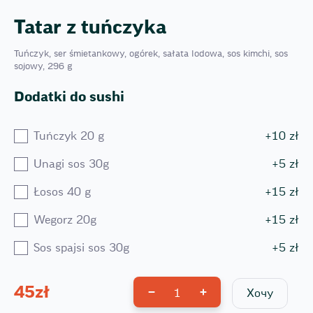
Tatar z tuńczyka
Tuńczyk, ser śmietankowy, ogórek, sałata lodowa, sos kimchi, sos
sojowy, 296 g
Dodatki do sushi
Tuńczyk 20 g
+
10
zł
Unagi sos 30g
+
5
zł
Łosos 40 g
+
15
zł
Wegorz 20g
+
15
zł
Sos spajsi sos 30g
+
5
zł
45
zł
1
Хочу