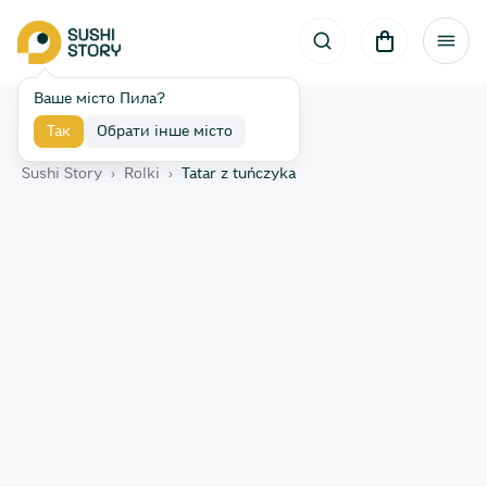
Ваше місто Пила?
Так
Обрати інше місто
Назад
Sushi Story
›
Rolki
›
Tatar z tuńczyka