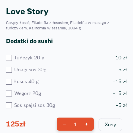
Love Story
Gorący Łosoś, Filadelfia z łososiem, Filadelfia w masago z
tuńczykiem, Kalifornia w sezamie, 1084 g
Dodatki do sushi
Tuńczyk 20 g
+
10
zł
Unagi sos 30g
+
5
zł
Łosos 40 g
+
15
zł
Wegorz 20g
+
15
zł
Sos spajsi sos 30g
+
5
zł
125
zł
1
Хочу