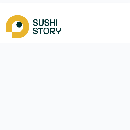
Завантажити
Ми у соцмережах
Instagram
App Store
Google Play
Facebook
Telegram
48 (787)
292-282
щодня з
11:00
до
21:30
Пила
Меню
Оплата і доставка
Акції