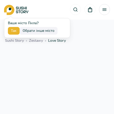
Ваше місто Пила?
Так
Обрати інше місто
Назад
Sushi Story
›
Zestawy
›
Love Story