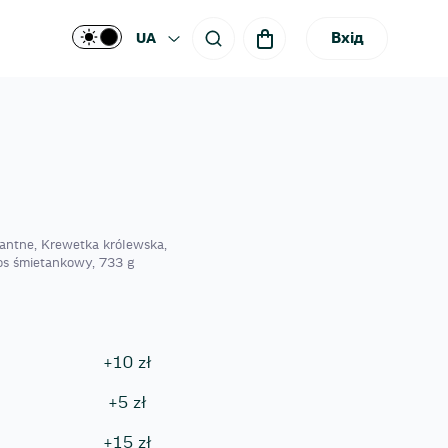
Вхід
UA
kantne, Krewetka królewska,
Sos śmietankowy, 733 g
+
10
zł
+
5
zł
+
15
zł