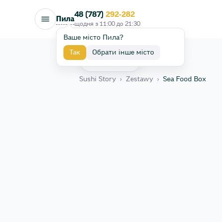
48 (787)
292-282
Пила
щодня з
11:00
до
21:30
Ваше місто Пила?
Так
Обрати інше місто
Назад
Sushi Story
›
Zestawy
›
Sea Food Box