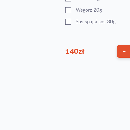
Wegorz 20g
Sos spajsi sos 30g
140
zł