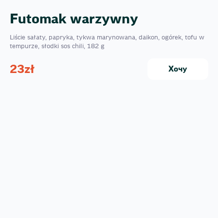
Futomak warzywny
Liście sałaty, papryka, tykwa marynowana, daikon, ogórek, tofu w
tempurze, słodki sos chili, 182 g
23
zł
Хочу