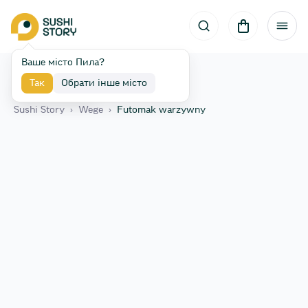
Ваше місто Пила?
Так
Обрати інше місто
Назад
Sushi Story
›
Wege
›
Futomak warzywny