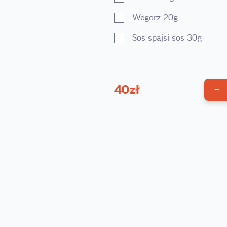
Wegorz 20g
Sos spajsi sos 30g
40
zł