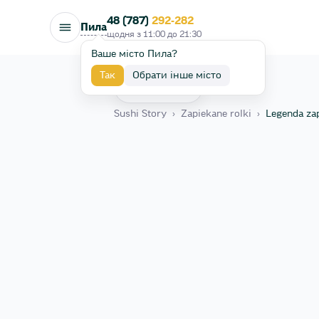
48 (787)
292-282
Пила
щодня з
11:00
до
21:30
Ваше місто Пила?
Так
Обрати інше місто
Назад
Sushi Story
›
Zapiekane rolki
›
Legenda za