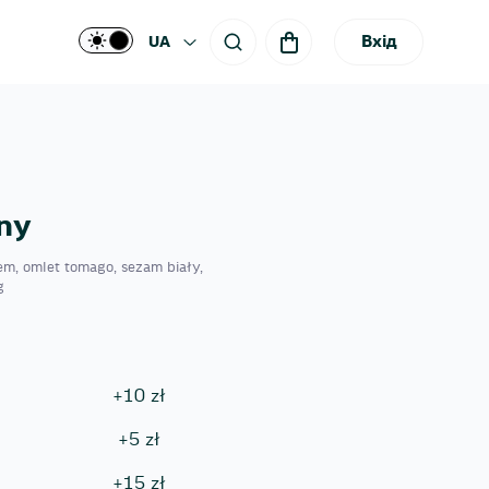
Вхід
UA
ny
em, omlet tomago, sezam biały,
g
+
10
zł
+
5
zł
+
15
zł