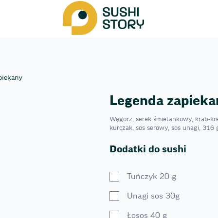
piekany
Legenda zapieka
Węgorz, serek śmietankowy, krab-kr
kurczak, sos serowy, sos unagi, 316 
Dodatki do sushi
Tuńczyk 20 g
Unagi sos 30g
Łosos 40 g