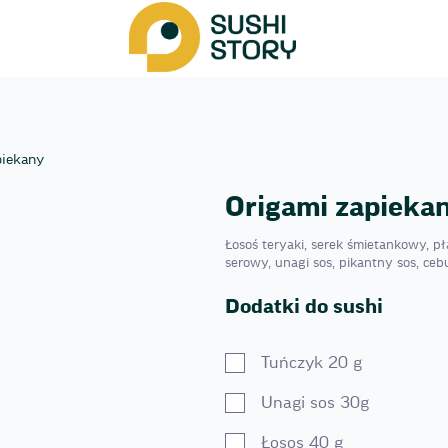
piekany
Origami zapieka
Łosoś teryaki, serek śmietankowy, pła
serowy, unagi sos, pikantny sos, сeb
Dodatki do sushi
Tuńczyk 20 g
Unagi sos 30g
Łosos 40 g