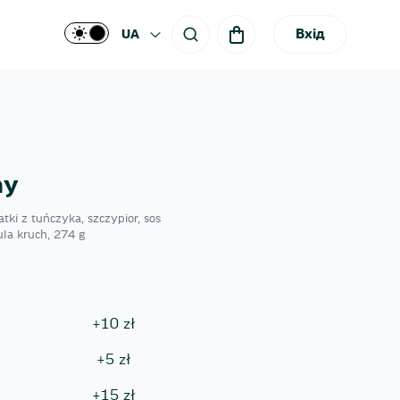
Вхід
UA
ny
tki z tuńczyka, szczypior, sos
ula kruch, 274 g
+
10
zł
+
5
zł
+
15
zł