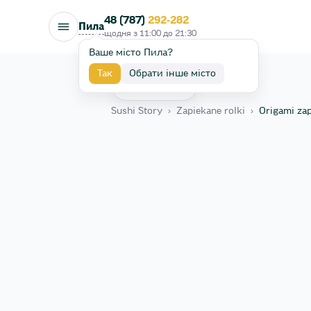
48 (787)
292-282
Пила
щодня з
11:00
до
21:30
Ваше місто Пила?
Так
Обрати інше місто
Назад
Sushi Story
›
Zapiekane rolki
›
Origami za