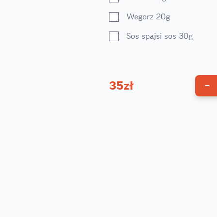
Wegorz 20g
Sos spajsi sos 30g
35
zł