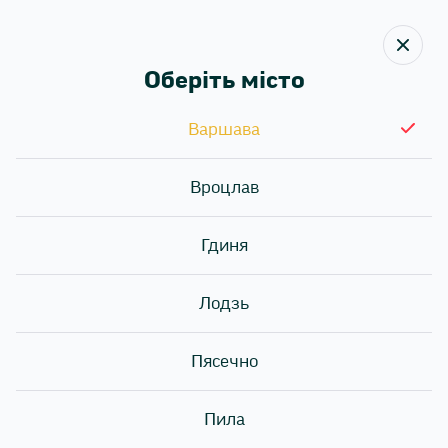
Оберіть місто
Назад
Варшава
Контакти
Вроцлав
Гдиня
Адреса:
Пошта:
Лодзь
Телефон:
Пясечно
Пила