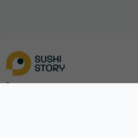
Завантажити
App Store
Google Play
Меню
Оплата і доставка
Акції