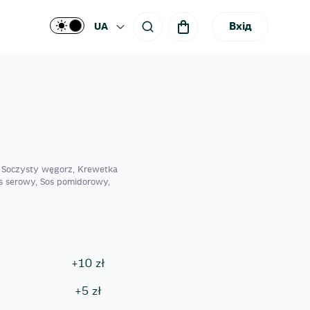
Вхід
UA
y, Soczysty węgorz, Krewetka
s serowy, Sos pomidorowy,
+
10
zł
+
5
zł