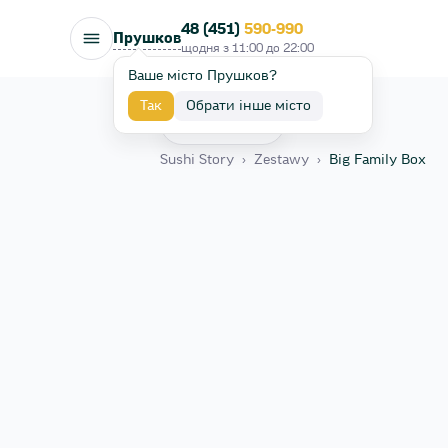
48 (451)
590-990
Прушков
щодня з
11:00
до
22:00
Ваше місто Прушков?
Так
Обрати інше місто
Назад
Sushi Story
›
Zestawy
›
Big Family Box