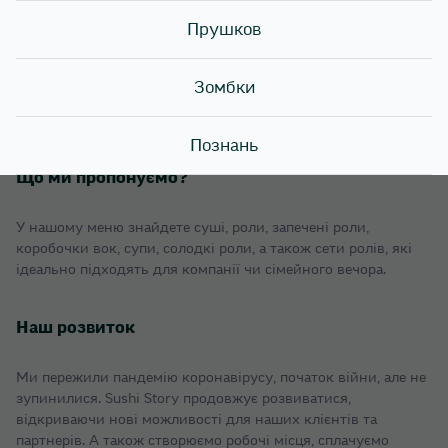
Прушков
- Запровадили набори ролів кілограмами, щоб ви могли
насолоджуватися улюбленими смаками без обмежень.
Зомбки
- До війни були найбільшою франчайзинговою компанією в
сфері суші-доставки в Україні та вийшли на ринок Польщі.
Познань
Що ми пропонуємо?
У нашому меню знайдете суші, роли, запечені роли,
коробочки вок, супи, солодкі роли, а також сети ролів, які
ідеально підходять для компанії чи сімейного вечора.
Наш розвиток
Ми пережили пандемію коронавірусу, початок війни, але не
зупинилися. Sushi Story продовжує розвиватися,
відкриваючи нові можливості для наших клієнтів та
партнерів. А також створюємо робочі місця, сплачуємо