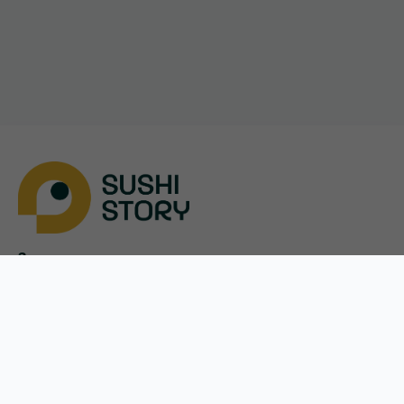
Завантажити
App Store
Google Play
Меню
Оплата і доставка
Акції