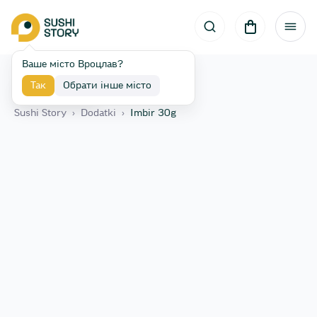
Ваше місто Вроцлав?
Так
Обрати інше місто
Назад
Sushi Story
›
Dodatki
›
Imbir 30g