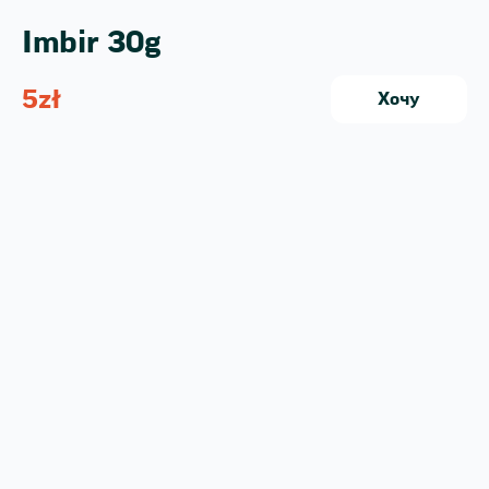
Imbir 30g
5
zł
Хочу