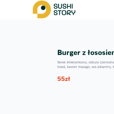
Burger z łososie
Serek śmietankowy, cebula czerwona
łosoś, kawior masago, sos pikantny, 
55
zł