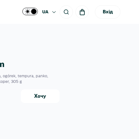
Вхід
UA
m
, ogórek, tempura, panko,
koper, 305 g
Хочу