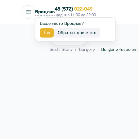
48 (572)
022-049
Вроцлав
щодня з
11:00
до
22:00
Ваше місто Вроцлав?
Так
Обрати інше місто
Назад
Sushi Story
›
Burgery
›
Burger z łososiem