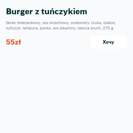
Burger z tuńczykiem
Serek śmietankowy, sos orzechowy, wodorosty czuka, daikon,
tuńczyk, tempura, panko, sos pikantny, сebula kruch, 275 g
55
zł
Хочу