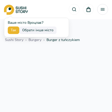
Ваше місто Вроцлав?
Так
Обрати інше місто
Назад
Sushi Story
›
Burgery
›
Burger z tuńczykiem