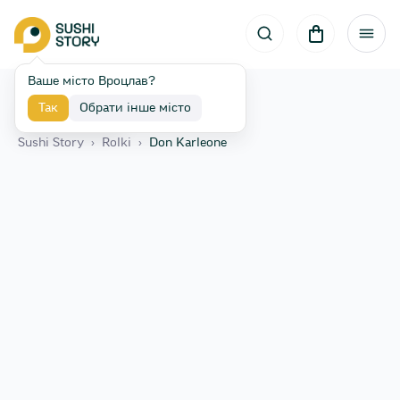
Ваше місто Вроцлав?
Так
Обрати інше місто
Назад
Sushi Story
›
Rolki
›
Don Karleone