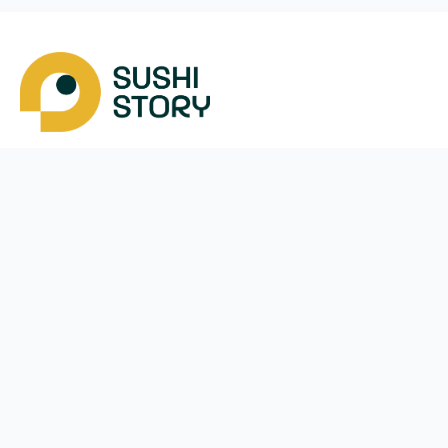
Завантажити
Ми у соцмережах
Instagram
App Store
Google Play
Facebook
Telegram
48 (572)
022-049
щодня з
11:00
до
22:00
Вроцлав
Меню
Оплата і доставка
Акції