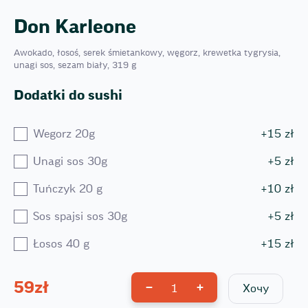
Don Karleone
Awokado, łosoś, serek śmietankowy, węgorz, krewetka tygrysia,
unagi sos, sezam biały, 319 g
Dodatki do sushi
Wegorz 20g
+
15
zł
Unagi sos 30g
+
5
zł
Tuńczyk 20 g
+
10
zł
Sos spajsi sos 30g
+
5
zł
Łosos 40 g
+
15
zł
59
zł
1
Хочу