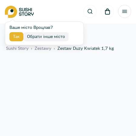
Ваше місто Вроцлав?
Так
Обрати інше місто
Назад
Sushi Story
›
Zestawy
›
Zestaw Duzy Kwiatek 1,7 kg