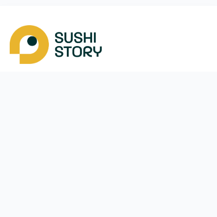
Завантажити
Ми у соцмережах
Instagram
App Store
Google Play
Facebook
Telegram
48 (572)
022-049
щодня з
11:00
до
22:00
Вроцлав
Меню
Оплата і доставка
Акції