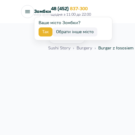
48 (452)
837-300
Зомбки
щодня з
11:00
до
22:00
Ваше місто Зомбки?
Так
Обрати інше місто
Назад
Sushi Story
›
Burgery
›
Burger z łososiem