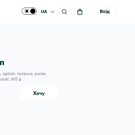
Вхід
UA
m
, ogórek, tempura, panko,
koper, 305 g
Хочу