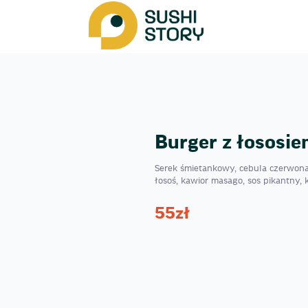
Burger z łososie
Serek śmietankowy, cebula czerwona
łosoś, kawior masago, sos pikantny, 
55
zł