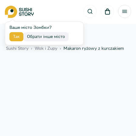
Ваше місто Зомбки?
Так
Обрати інше місто
Назад
Sushi Story
›
Wok i Zupy
›
Makaron ryżowy z kurczakiem