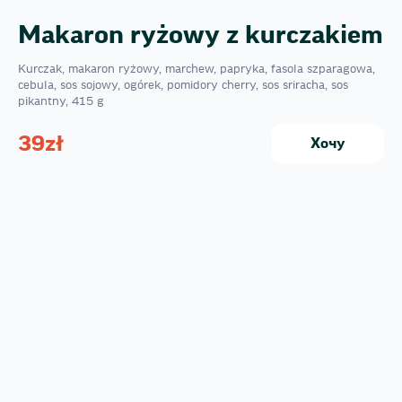
Makaron ryżowy z kurczakiem
Kurczak, makaron ryżowy, marchew, papryka, fasola szparagowa,
cebula, sos sojowy, ogórek, pomidory cherry, sos sriracha, sos
pikantny, 415 g
39
zł
Хочу