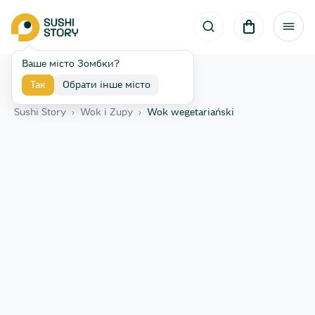
Ваше місто Зомбки?
Так
Обрати інше місто
Назад
Sushi Story
›
Wok i Zupy
›
Wok wegetariański