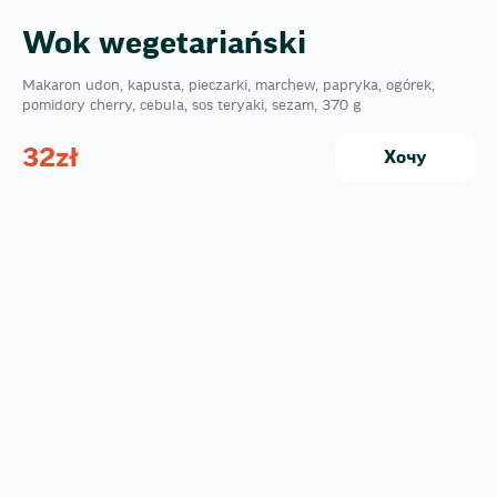
Wok wegetariański
Makaron udon, kapusta, pieczarki, marchew, papryka, ogórek,
pomidory cherry, cebula, sos teryaki, sezam, 370 g
32
zł
Хочу