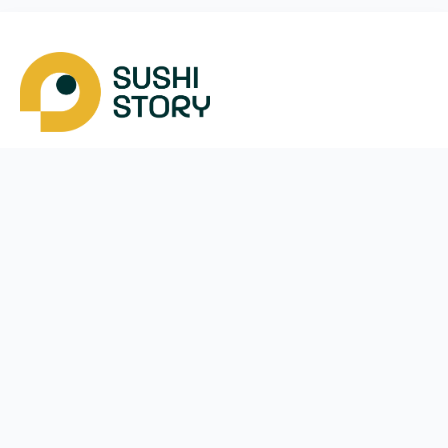
Завантажити
Ми у соцмережах
Instagram
App Store
Google Play
Facebook
Telegram
48 (452)
837-300
щодня з
11:00
до
22:00
Зомбки
Меню
Оплата і доставка
Акції