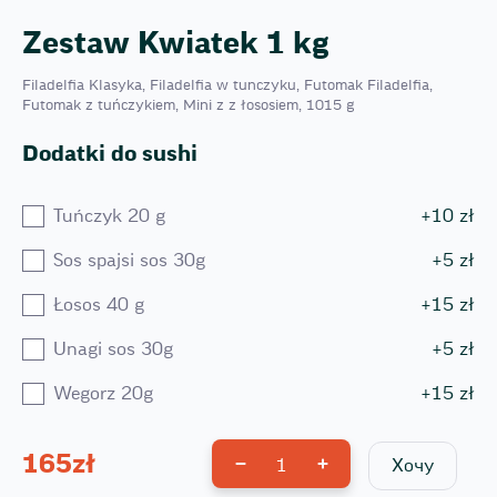
Zestaw Kwiatek 1 kg
Filadelfia Klasyka, Filadelfia w tunczyku, Futomak Filadelfia,
Futomak z tuńczykiem, Mini z z łososiem, 1015 g
Dodatki do sushi
Tuńczyk 20 g
+
10
zł
Sos spajsi sos 30g
+
5
zł
Łosos 40 g
+
15
zł
Unagi sos 30g
+
5
zł
Wegorz 20g
+
15
zł
165
zł
1
Хочу