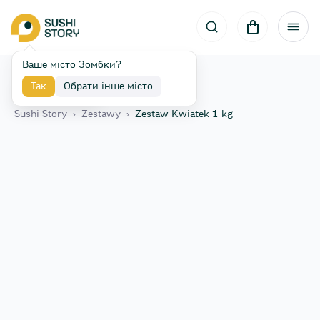
Ваше місто Зомбки?
Так
Обрати інше місто
Назад
Sushi Story
›
Zestawy
›
Zestaw Kwiatek 1 kg