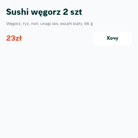
Sushi węgorz 2 szt
Węgorz, ryż, nori, unagi sos, sezam biały, 66 g
23
zł
Хочу