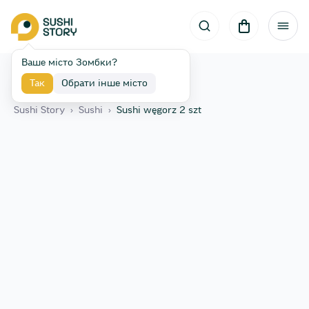
Ваше місто Зомбки?
Так
Обрати інше місто
Назад
Sushi Story
›
Sushi
›
Sushi węgorz 2 szt