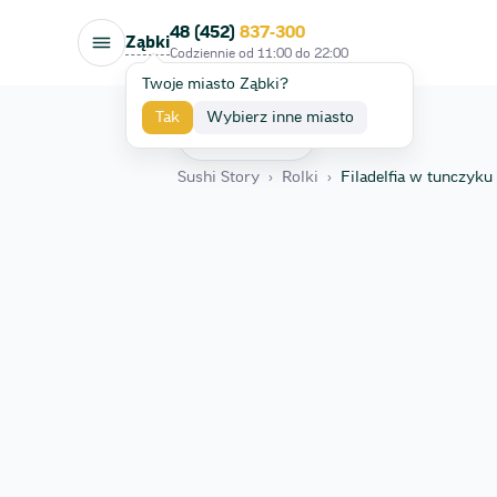
48 (452)
837-300
Ząbki
Codziennie od
11:00
do
22:00
Twoje miasto Ząbki?
Tak
Wybierz inne miasto
Wróć
Sushi Story
›
Rolki
›
Filadelfia w tunczyk