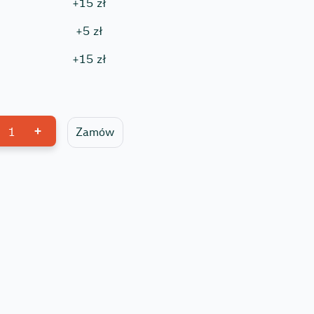
+
15
zł
+
5
zł
+
15
zł
1
Zamów