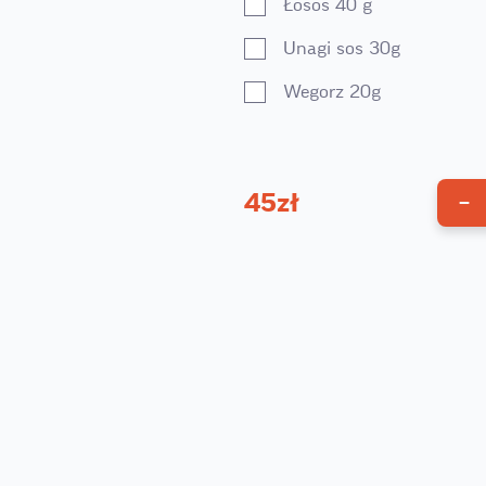
Łosos 40 g
Unagi sos 30g
Wegorz 20g
45
zł