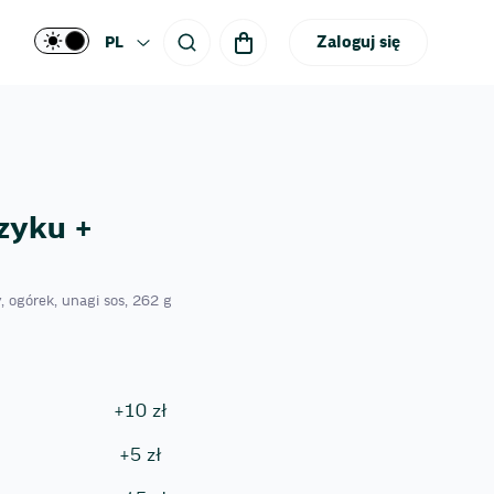
Zaloguj się
PL
czyku +
 ogórek, unagi sos, 262 g
+
10
zł
+
5
zł