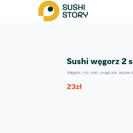
Sushi węgorz 2 s
Węgorz, ryż, nori, unagi sos, sezam b
23
zł