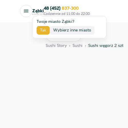
48 (452)
837-300
Ząbki
Codziennie od
11:00
do
22:00
Twoje miasto Ząbki?
Tak
Wybierz inne miasto
Wróć
Sushi Story
›
Sushi
›
Sushi węgorz 2 szt