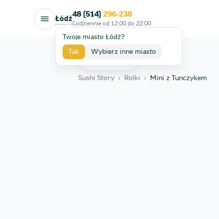
48 (514)
296-238
Łódź
Codziennie od
12:00
do
22:00
Twoje miasto Łódź?
Tak
Wybierz inne miasto
Wróć
Sushi Story
›
Rolki
›
Mini z Tunczykem