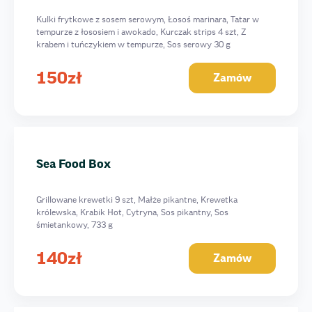
Kulki frytkowe z sosem serowym, Łosoś marinara, Tatar w
tempurze z łososiem i awokado, Kurczak strips 4 szt, Z
krabem i tuńczykiem w tempurze, Sos serowy 30 g
Sos bazyliowy 30 g, 1173 g
150
zł
Zamów
Sea Food Box
Grillowane krewetki 9 szt, Małże pikantne, Krewetka
królewska, Krabik Hot, Cytryna, Sos pikantny, Sos
śmietankowy, 733 g
140
zł
Zamów