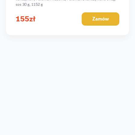
sos 30 g, 1152 g
155
zł
Zamów