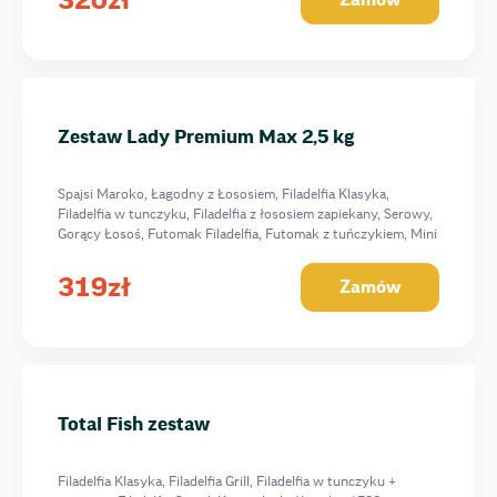
Zamów
Zestaw Lady Premium Max 2,5 kg
Spajsi Maroko, Łagodny z Łososiem, Filadelfia Klasyka,
Filadelfia w tunczyku, Filadelfia z łososiem zapiekany, Serowy,
Gorący Łosoś, Futomak Filadelfia, Futomak z tuńczykiem, Mini
z z łososiem, Mini z ogórkiem, 2544 g
319
zł
Zamów
Total Fish zestaw
Filadelfia Klasyka, Filadelfia Grill, Filadelfia w tunczyku +