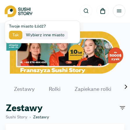
Twoje miasto Łódź?
Tak
Wybierz inne miasto
Zestawy
Rolki
Zapiekane rolki
F
Zestawy
Sushi Story
›
Zestawy
Morski Duet Premium