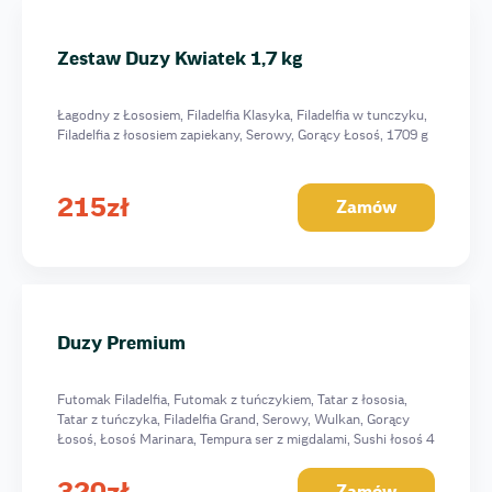
Zestaw Duzy Kwiatek 1,7 kg
Łagodny z Łososiem, Filadelfia Klasyka, Filadelfia w tunczyku,
Filadelfia z łososiem zapiekany, Serowy, Gorący Łosoś, 1709 g
215
zł
Zamów
Duzy Premium
Futomak Filadelfia, Futomak z tuńczykiem, Tatar z łososia,
Tatar z tuńczyka, Filadelfia Grand, Serowy, Wulkan, Gorący
Łosoś, Łosoś Marinara, Tempura ser z migdalami, Sushi łosoś 4
szt, Mini z łososiem, 3009 g
320
zł