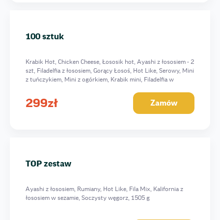
100 sztuk
Krabik Hot, Chicken Cheese, Łososik hot, Ayashi z łososiem - 2
szt, Filadelfia z łososiem, Gorący Łosoś, Hot Like, Serowy, Mini
z tuńczykiem, Mini z ogórkiem, Krabik mini, Filadelfia w
tunczyku, Filadelfia Klasyka, 2887 g
299
zł
Zamów
TOP zestaw
Ayashi z łososiem, Rumiany, Hot Like, Fila Mix, Kalifornia z
łososiem w sezamie, Soczysty węgorz, 1505 g