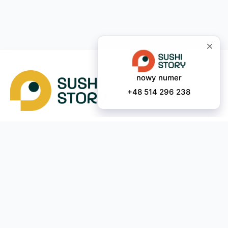
Pobierz app
Nasze kontakty
Instagram
App Store
Google Play
Facebook
Telegram
48 (514)
296-238
Codziennie od
12:00
do
22:00