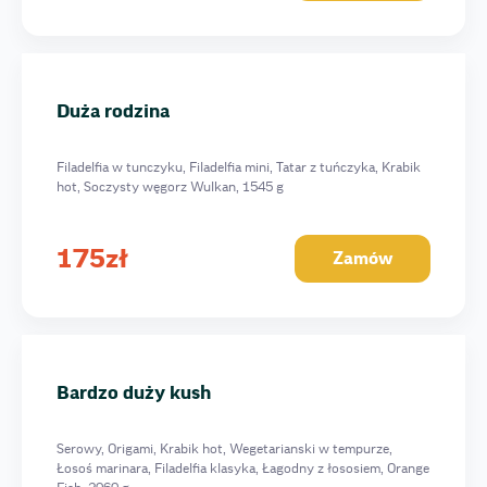
Fish Love zestaw
Sushi Party zestaw
Total Fish zestaw
Duża rodzina
Zestaw Lady Premium Max 2,5 kg
Duzy Premium
Filadelfia w tunczyku, Filadelfia mini, Tatar z tuńczyka, Krabik
Zestaw Duzy Kwiatek 1,7 kg
hot, Soczysty węgorz Wulkan, 1545 g
Zestaw Kwiatek 1 kg
7 Filadelfij
175
zł
Zamów
Firmowy
Bardzo duży kush
Duża rodzina
Zestaw Lipca 1 KG
Bardzo duży kush
Tempura
Serowy, Origami, Krabik hot, Wegetarianski w tempurze,
Łosoś marinara, Filadelfia klasyka, Łagodny z łososiem, Orange