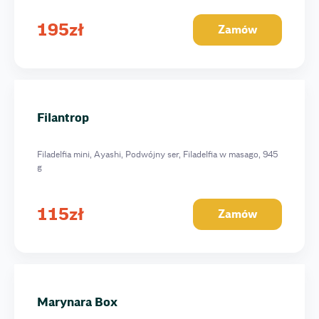
195
zł
Zamów
Filantrop
Filadelfia mini, Ayashi, Podwójny ser, Filadelfia w masago, 945
g
115
zł
Zamów
Marynara Box