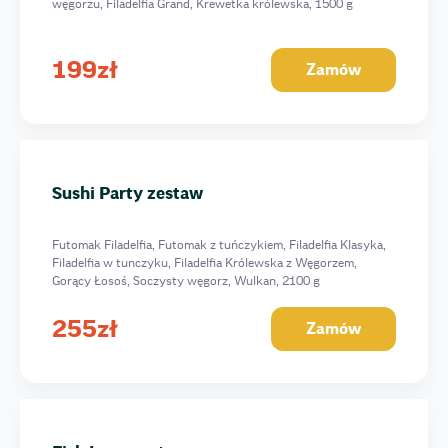
węgorzu, Filadelfia Grand, Krewetka królewska, 1500 g
199
zł
Zamów
Sushi Party zestaw
Futomak Filadelfia, Futomak z tuńczykiem, Filadelfia Klasyka,
Filadelfia w tunczyku, Filadelfia Królewska z Węgorzem,
Gorący Łosoś, Soczysty węgorz, Wulkan, 2100 g
255
zł
Zamów