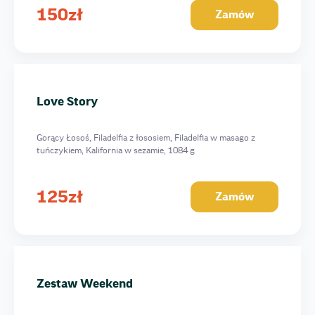
150
zł
Zamów
Love Story
Gorący Łosoś, Filadelfia z łososiem, Filadelfia w masago z
tuńczykiem, Kalifornia w sezamie, 1084 g
125
zł
Zamów
Zestaw Weеkend