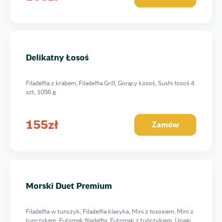
Delikatny Łosoś
Filadelfia z krabem, Filadelfia Grill, Gorący Łosoś, Sushi łosoś 4
szt, 1056 g
155
zł
Zamów
Morski Duet Premium
Filadelfia w tunczyk, Filadelfia klasyka, Mini z łososiem, Mini z
tunczykem, Futomak filadelfia, Futomak z tuńczykiem, Unagi