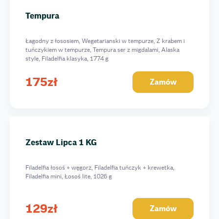
Delikatny Łosoś
Tempura
Big Family Box
Fish Box
Łagodny z łososiem, Wegetarianski w tempurze, Z krabem i
Sea Food Box
tuńczykiem w tempurze, Tempura ser z migdalami, Alaska
Marynara Box
style, Filadelfia klasyka, 1774 g
Filantrop
175
zł
Zamów
Megapolis
Fish Premium
Królewski z krewetkami
Mega Fish
Zestaw Lipca 1 KG
Neptun
Zestaw Weеkend
Filadelfia łosoś + węgorz, Filadelfia tuńczyk + krewetka,
Love Story
Filadelfia mini, Łosoś lite, 1026 g
TOP zestaw
100 sztuk
129
zł
Zamów
Fila Boom