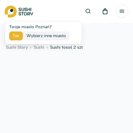
Twoje miasto Poznań?
Tak
Wybierz inne miasto
Wróć
Sushi Story
›
Sushi
›
Sushi łosoś 2 szt