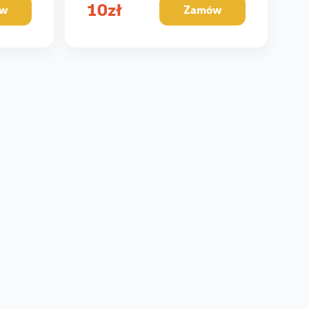
10
zł
w
Zamów