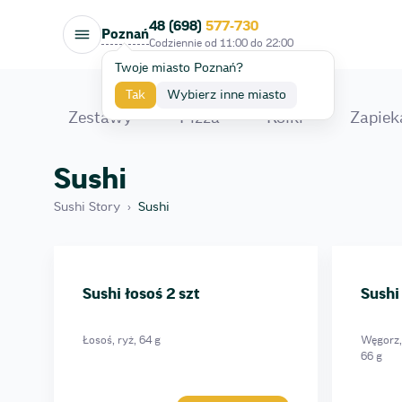
48 (698)
577-730
Poznań
Codziennie od
11:00
do
22:00
Twoje miasto Poznań?
Tak
Wybierz inne miasto
Zestawy
Pizza
Rolki
Zapiek
Sushi
Sushi Story
›
Sushi
Sushi z czuką 2 szt
Sushi krewetka 2 szt
Sushi węgorz 2 szt
Sushi łosoś 2 szt
Sushi
Sushi łosoś 2 szt
Łosoś, ryż, 64 g
Węgorz, 
66 g