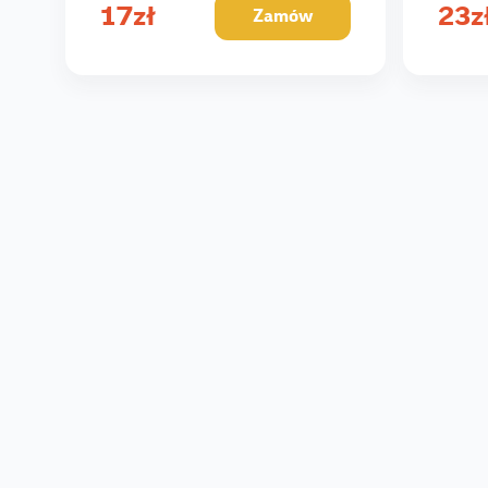
17
zł
23
z
Zamów