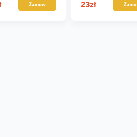
ł
23
zł
Zamów
Zamó