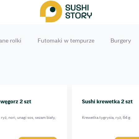
ane rolki
Futomakі w tempurze
Burgery
 węgorz 2 szt
Sushi krewetka 2 szt
ryż, nori, unagi sos, sezam biały,
Krewetka tygrysia, ryż, 64 g