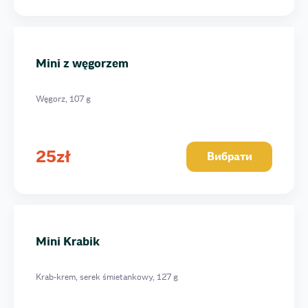
Mini z węgorzem
Węgorz, 107 g
25
zł
Вибрати
Mini Krabik
Krab-krem, serek śmietankowy, 127 g