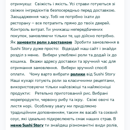
отримуєш: Свіжість і якість. Усі страви готуються зі
свіжих інгредієнтів безпосередньо перед доставкою.
Заощадження часу. Тобі не потрібно їхати до
ресторану — все потрапить прямо до твоїх дверей.
Контроль витрат. Ти уникаєш непередбачених
покупок, замовляючи тільки те, що дійсно потрібно.
Як
замовити роли з доставкою
Зробити замовлення в
Sushi Story дуже просто: Відвідай наш сайт і знайди
розділ з меню. Вибери улюблені роли та додай їх до
кошика. Вкажи адресу доставки та зручний час для
отримання замовлення. Вибери зручний спосіб
оплати. Чому варто вибрати
ролики
від Sushi Story
Наші кухарі готують роли за класичними рецептами,
використовуючи тільки найсвіжіші та найякісніші
продукти: Ретельно приготований рис. Вибрані
морепродукти, червону рибу та ікру. Свіжі овочі та
листя норі. Особливу увагу ми приділяємо
традиційним доповненням, таким як васабі та соєвий
соус, які ідеально підкреслюють смак наших страв. В
меню Sushi Story
ти знайдеш різноманітні види ролів,