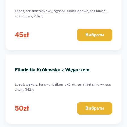
Łosoś, ser śmietankowy, ogórek, sałata lodowa, sos kimchi,
sos sojowy, 274 g
45
zł
Вибрати
Filadelfia Królewska z Węgorzem
Łosoś, węgorz, kanpyo, daikon, ogórek, ser śmietankowy, sos
unagi, 342 g
50
zł
Вибрати