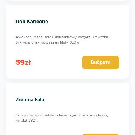
Don Karleone
Awokado, łosoś, serek śmietankowy, węgorz, krewetka
tygrysia, unagi sos, sezam biały, 319 g
59
zł
Вибрати
Zielona Fala
Czuka, awokado, salata lodowa, ogórek, sos orzechowy,
migdał, 282 g