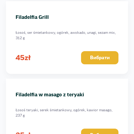
Filadelfia Grill
Łosoś, ser śmietankowy, ogórek, awokado, unagi, sezam mix,
312 g
45
zł
Вибрати
Filadelfia w masago z teryaki
Łosoś teryaki, serek śmietankowy, ogórek, kawior masago,
237 g