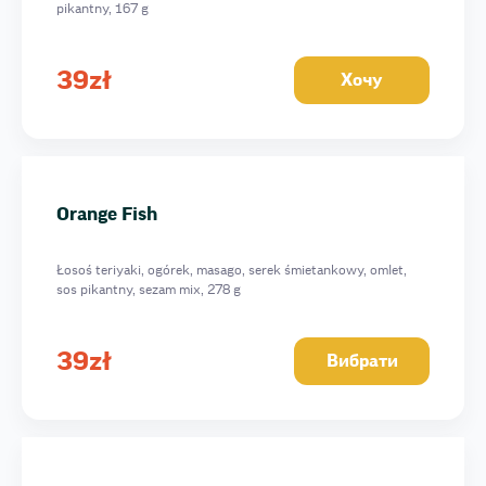
pikantny, 167 g
39
zł
Хочу
Orange Fish
Łosoś teriyaki, ogórek, masago, serek śmietankowy, omlet,
sos pikantny, sezam mix, 278 g
39
zł
Вибрати