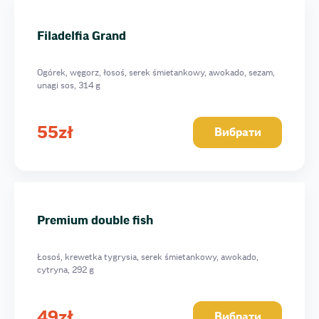
Filadelfia Grand
Ogórek, węgorz, łosoś, serek śmietankowy, awokado, sezam,
unagi sos, 314 g
55
zł
Вибрати
Premium double fish
Łosoś, krewetka tygrysia, serek śmietankowy, awokado,
cytryna, 292 g
49
zł
Вибрати