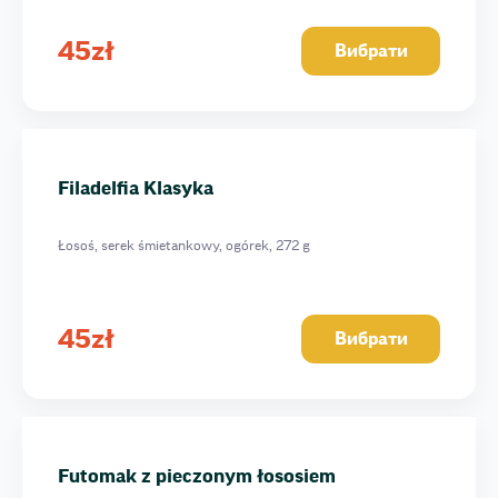
45
zł
Вибрати
Filadelfia Klasyka
Łosoś, serek śmietankowy, ogórek, 272 g
45
zł
Вибрати
Futomak z pieczonym łososiem