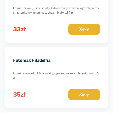
Losoś Teryaki, liście sałaty, tykwa marynowana, ogórek, serek
śmietankowy, unagi sos, sezam biały, 187 g
33
zł
Хочу
Futomak Filadelfia
Łosoś, awokado, liście sałaty, ogórek, serek śmietankowy, 177
g
35
zł
Хочу