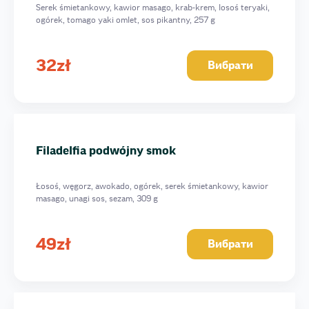
Serek śmietankowy, kawior masago, krab-krem, losoś teryaki,
ogórek, tomago yaki omlet, sos pikantny, 257 g
32
zł
Вибрати
Filadelfia podwójny smok
Łosoś, węgorz, awokado, ogórek, serek śmietankowy, kawior
masago, unagi sos, sezam, 309 g
49
zł
Вибрати