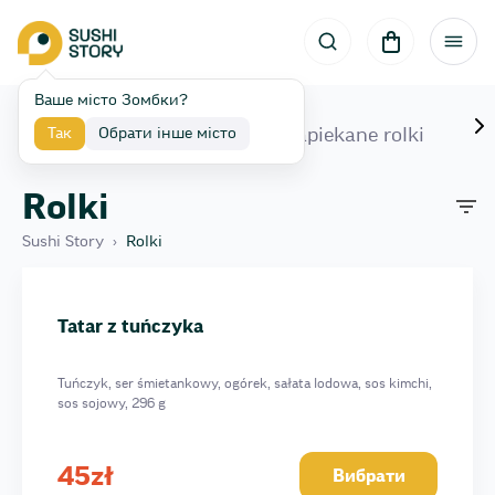
Ваше місто Зомбки?
Zestawy
Rolki
Zapiekane rolki
F
Так
Обрати інше місто
Rolki
Sushi Story
›
Rolki
Mini z ogórkiem
Mini z awokado
Tatar z tuńczyka
Mini Krabik
Mini z węgorzem
Tuńczyk, ser śmietankowy, ogórek, sałata lodowa, sos kimchi,
Mini z łososiem
sos sojowy, 296 g
Mini z Łosoś teriyake
Futomak warzywny
45
zł
Вибрати
Futomak z tuńczykiem