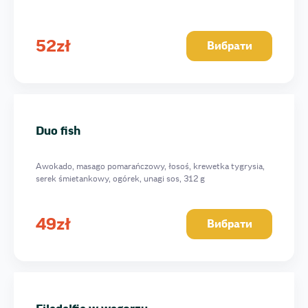
52
zł
Вибрати
Duo fish
Awokado, masago pomarańczowy, łosoś, krewetka tygrysia,
serek śmietankowy, ogórek, unagi sos, 312 g
49
zł
Вибрати