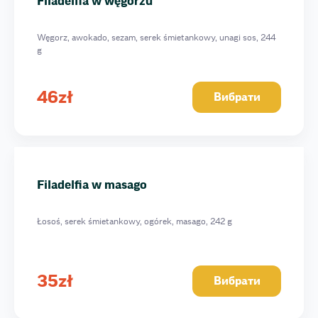
Filadelfia w węgorzu
Węgorz, awokado, sezam, serek śmietankowy, unagi sos, 244
g
46
zł
Вибрати
Filadelfia w masago
Łosoś, serek śmietankowy, ogórek, masago, 242 g
35
zł
Вибрати