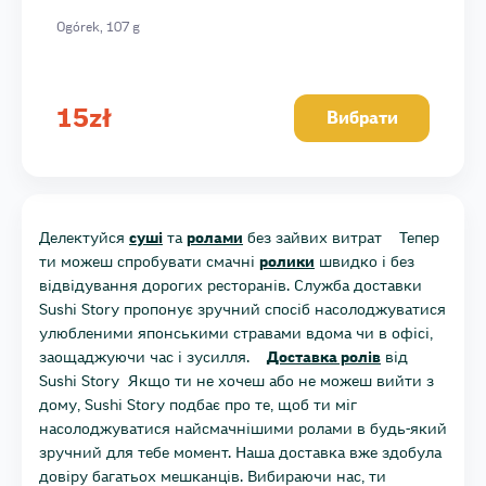
Ogórek, 107 g
15
zł
Вибрати
Делектуйся
суші
та
ролами
без зайвих витрат Тепер
ти можеш спробувати смачні
ролики
швидко і без
відвідування дорогих ресторанів. Служба доставки
Sushi Story пропонує зручний спосіб насолоджуватися
улюбленими японськими стравами вдома чи в офісі,
заощаджуючи час і зусилля.
Доставка ролів
від
Sushi Story Якщо ти не хочеш або не можеш вийти з
дому, Sushi Story подбає про те, щоб ти міг
насолоджуватися найсмачнішими ролами в будь-який
зручний для тебе момент. Наша доставка вже здобула
довіру багатьох мешканців. Вибираючи нас, ти