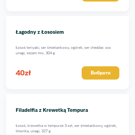
Wegetariański w Awokado
Zielona Fala
Don Karleone
Łagodny z Łososiem
Filadelfia w masago
Filadelfia w węgorzu
Łosoś teriyaki, ser śmietankowy, ogórek, ser cheddar, sos
Duo fish
unagi, sezam mix, 304 g
Filadelfia Maksymum
Alaska style
40
zł
Вибрати
Premium double fish
Filadelfia Grand
Futomak Filadelfia
Futomak z pieczonym łososiem
Filadelfia z Krewetką Tempura
Filadelfia Klasyka
Filadelfia w tunczyku
Łosoś, krewetka w tempurze 3 szt, ser śmietankowy, ogórek,
Filadelfia w tunczyku + węgorzu
limonka, unagi, 327 g