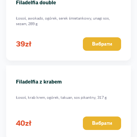
Filadelfia double
Łosoś, awokado, ogórek, serek śmietankowy, unagi sos,
sezam, 289 g
39
zł
Вибрати
Filadelfia z krabem
Łosoś, krab krem, ogórek, takuan, sos pikantny, 317 g
40
zł
Вибрати