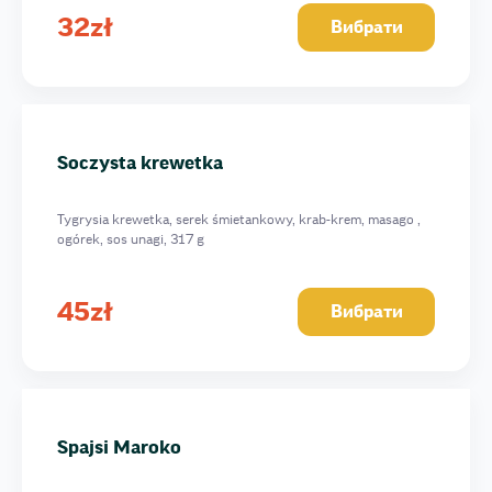
32
zł
Вибрати
Soczysta krewetka
Tygrysia krewetka, serek śmietankowy, krab-krem, masago ,
ogórek, sos unagi, 317 g
45
zł
Вибрати
Spajsi Maroko