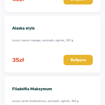
Alaska style
Łosoś, kawior masago, awokado, ogórek, 247 g
35
zł
Вибрати
Filadelfia Maksymum
Łosoś, serek śmietankowy, awokado, ogórek, 322 g