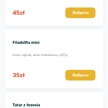
Filadelfia w masago z tuńczykiem
Alaska z tuńczykiem
45
zł
Вибрати
Filadelfia podwójny smok
Spajsi Maroko
Soczysta krewetka
Fila Mix
Filadelfia mini
Filadelfia z lososiem i tuńczykiem
Łosoś, ogórek, serek śmietankowy, 247 g
35
zł
Вибрати
Tatar z łososia