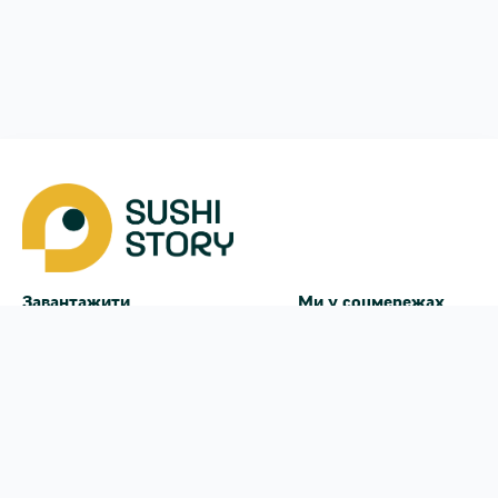
Завантажити
Ми у соцмережах
Instagram
App Store
Google Play
Facebook
Telegram
48 (452)
837-300
щодня з
11:00
до
22:00