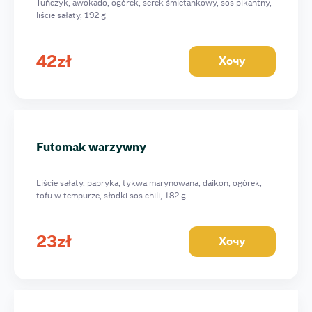
Tuńczyk, awokado, ogórek, serek śmietankowy, sos pikantny,
liście sałaty, 192 g
42
zł
Хочу
Futomak warzywny
Liście sałaty, papryka, tykwa marynowana, daikon, ogórek,
tofu w tempurze, słodki sos chili, 182 g
23
zł
Хочу