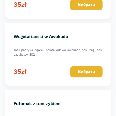
35
zł
Вибрати
Wegetariański w Awokado
Tofu, papryka, ogórek, sałata lodowa, awokado, sos unagi, sos
bazyliowy, 302 g
35
zł
Вибрати
Futomak z tuńczykiem