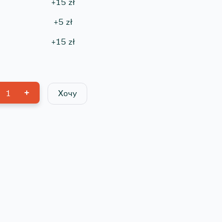
+
15
zł
+
5
zł
+
15
zł
1
Хочу