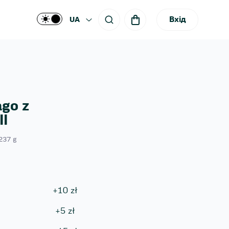
Вхід
UA
ago z
ll
 237 g
+
10
zł
+
5
zł