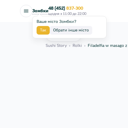
48 (452)
837-300
Зомбки
щодня з
11:00
до
22:00
Ваше місто Зомбки?
Так
Обрати інше місто
Назад
Sushi Story
›
Rolki
›
Filadelfia w masago z