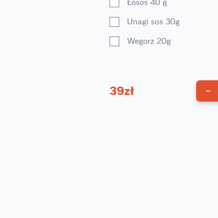
Łosos 40 g
Unagi sos 30g
Wegorz 20g
39
zł