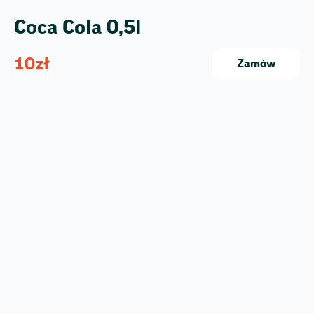
Coca Cola 0,5l
10
zł
Zamów