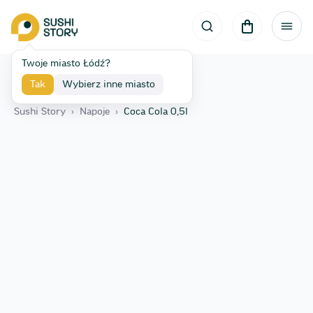
Twoje miasto Łódź?
Tak
Wybierz inne miasto
Wróć
Sushi Story
›
Napoje
›
Coca Cola 0,5l