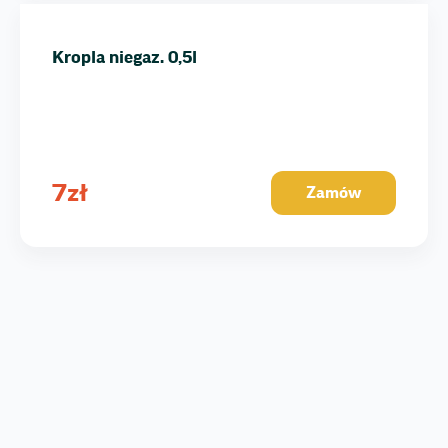
Kropla niegaz. 0,5l
7
zł
Zamów