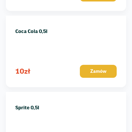
Coca Cola 0,5l
10
zł
Zamów
Sprite 0,5l