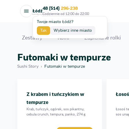
48 (514)
296-238
Łódź
Codziennie od
12:00
do
22:00
Twoje miasto Łódź?
Tak
Wybierz inne miasto
Zestawy
Rolki
Zapiekane rolki
Futomakі w tempurze
Sushi Story
›
Futomakі w tempurze
Wegetariański w tempurze
Tatar w tempurze z łososiem i awokado
Łosoś Marinara
Z krabem i tuńczykiem w
Łosoś
Tempura z tuńczykiem
tempurze
Tempura z krewetką tatar
Krab, tuńczyk, ogórek, sos pikantny,
Łosoś te
Tempura Ser z Migdałami
cebula crunch, tempura, panko, 274 g
sos unag
Łosoś Teriyaki w tempurze