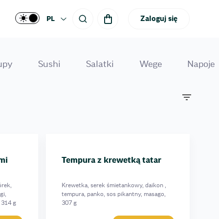
Zaloguj się
PL
upy
Sushi
Salatki
Wege
Napoje
mi
Tempura z krewetką tatar
órek,
Krewetka, serek śmietankowy, daikon ,
gi,
tempura, panko, sos pikantny, masago,
 314 g
307 g