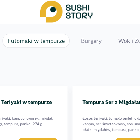
Futomakі w tempurze
Burgery
Wok i Z
 Teriyaki w tempurze
Tempura Ser z Migdała
riyaki, kanpyo, ogórek, migdał,
Łosoś teriyaki, tomago omlet, og
i, tempura, panko, 274 g
kanpio, ser śmietankowy, sos una
płatki migdałów, tempura, panko,