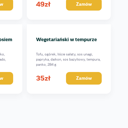
49
zł
w
Zamów
sosiem
Wegetariański w tempurze
ko,
Tofu, ogórek, liście sałaty, sos unagi,
ado,
papryka, daikon, sos bazyliowy, tempura,
panko, 284 g
35
zł
w
Zamów