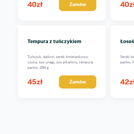
Z krabem i tuńczykiem w tempurze
40
zł
40
z
Zamów
Tempura z tuńczykiem
Łosoś
Tuńczyk, daikon, serek śmietankowy,
Serek ś
czuka, sos unagi, sos pikantny, tempura,
panko, ł
panko, 284 g
45
zł
42
z
Zamów