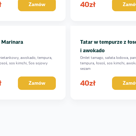
ł
40
zł
Zamów
Zamó
 Marinara
Tatar w tempurze z ło
i awokado
mietankowy, awokado, tempura,
Omlet tamago, sałata lodowa, pan
osoś, sos kimchi, Sos sojowy
tempura, łosoś, sos kimchi, awok
sezam
ł
40
zł
Zamów
Zamó